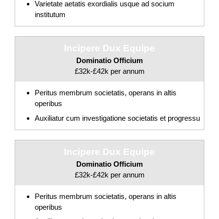
Varietate aetatis exordialis usque ad socium
institutum
Incipere Dux Equipe
Dominatio Officium
£32k-£42k per annum
Peritus membrum societatis, operans in altis
operibus
Auxiliatur cum investigatione societatis et progressu
Incipere Dux Equipe
Dominatio Officium
£32k-£42k per annum
Peritus membrum societatis, operans in altis
operibus